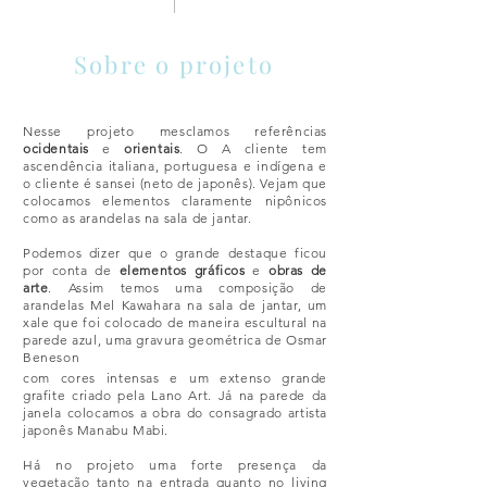
Sobre o projeto
Nesse projeto mesclamos referências
ocidentais
e
orientais
. O A cliente tem
ascendência italiana, portuguesa e indígena e
o cliente é sansei (neto de japonês). Vejam que
colocamos elementos claramente nipônicos
como as arandelas na sala de jantar.
Podemos dizer que o grande destaque ficou
por conta de
elementos gráficos
e
obras de
arte
. Assim temos uma composição de
arandelas Mel Kawahara na sala de jantar, um
xale que foi colocado de maneira escultural na
parede azul, uma gravura geométrica de Osmar
Beneson
com cores intensas e um extenso grande
grafite criado pela Lano Art. Já na parede da
janela colocamos a obra do consagrado artista
japonês Manabu Mabi.
Há no projeto uma forte presença da
vegetação tanto na entrada quanto no living