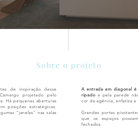
Sobre o projeto
tes de inspiração desse
A entrada em diagonal é 
 Camargo projetado pelo
ripado
e pela parede não 
za. Há pequenas aberturas
cor da agência, enfatiza a 
m posições estratégicas.
lgumas "janelas" nas salas
Grandes portas pivotant
que os espaços possam 
fechados.